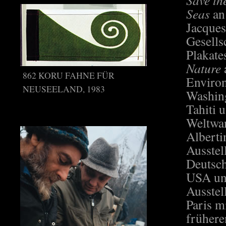
Save th
Seas
an
Jacques
Gesells
Plakate
Nature
862 KORU FAHNE FÜR
Environ
NEUSEELAND, 1983
Washing
Tahiti 
Weltwan
Alberti
Ausstel
Deutsch
USA und
Ausstel
Paris m
frühere