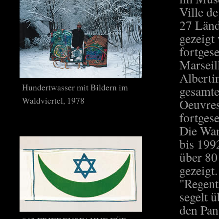
Ville de
27 Län
gezeigt
fortges
Marseil
Alberti
Hundertwasser mit Bildern im
gesamte
Waldviertel, 1978
Oeuvres
fortges
Die Wan
bis 199
über 80
gezeigt
"Regent
segelt 
den Pan