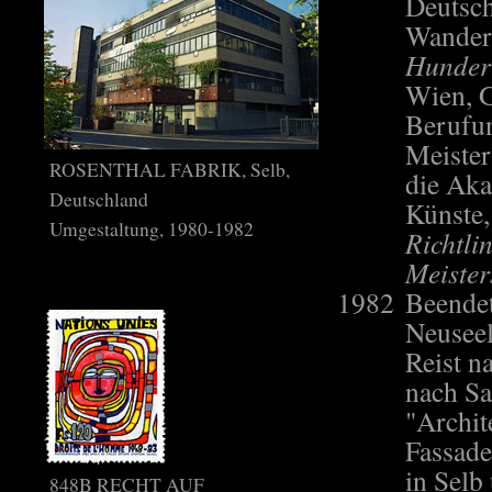
Deutsch
Wander
Hundert
Wien, G
Berufun
Meister
ROSENTHAL FABRIK, Selb,
die Aka
Deutschland
Künste,
Umgestaltung, 1980-1982
Richtlin
Meister
1982
Beendet
Neuseel
Reist n
nach Sa
"Archit
Fassade
in Selb
848B RECHT AUF