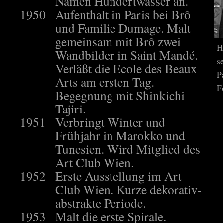
Namen Hundertwasser an.
1950
Aufenthalt in Paris bei Brô
und Familie Dumage. Malt
gemeinsam mit Brô zwei
H
Wandbilder in Saint Mandé.
s
Verläßt die Ecole des Beaux
P
Arts am ersten Tag.
F
Begegnung mit Shinkichi
Tajiri.
1951
Verbringt Winter und
Frühjahr in Marokko und
Tunesien. Wird Mitglied des
Art Club Wien.
1952
Erste Ausstellung im Art
Club Wien. Kurze dekorativ-
abstrakte Periode.
1953
Malt die erste Spirale.