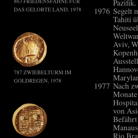
863 FRIEDENSFAHNE FÜR
Pazifik.
DAS GELOBTE LAND, 1978
1976
Segelt 
Tahiti 
Neuseel
Weltwan
Aviv, W
Kopenha
Ausstel
Hannove
787 ZWIEBELTURM IM
Maryla
GOLDREGEN, 1978
1977
Nach zw
Monate
Hospita
von Asi
Befährt
Manaus
Rio Bra