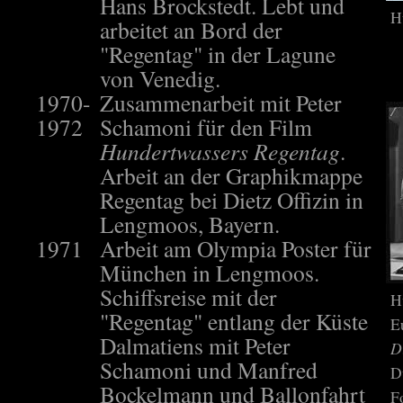
Hans Brockstedt. Lebt und
H
arbeitet an Bord der
"Regentag" in der Lagune
von Venedig.
1970-
Zusammenarbeit mit Peter
1972
Schamoni für den Film
Hundertwassers Regentag
.
Arbeit an der Graphikmappe
Regentag bei Dietz Offizin in
Lengmoos, Bayern.
1971
Arbeit am Olympia Poster für
München in Lengmoos.
Schiffsreise mit der
H
"Regentag" entlang der Küste
E
Dalmatiens mit Peter
D
Schamoni und Manfred
D
Bockelmann und Ballonfahrt
F