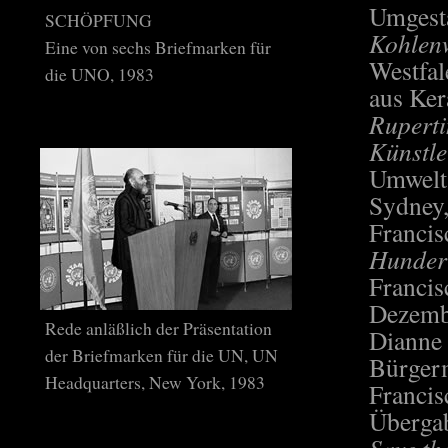
Umgest
SCHÖPFUNG
Kohlen
Eine von sechs Briefmarken für
Westfal
die UNO, 1983
aus Ker
Rupert
Künstle
Umwelt
Sydney,
Francis
Hunder
Francis
Dezembe
Rede anläßlich der Präsentation
Dianne 
der Briefmarken für die UN, UN
Bürgerm
Headquarters, New York, 1983
Francis
Übergab