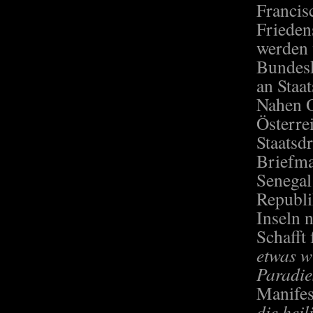
Francis
Frieden
werden 
Bundesk
an Staa
Nahen O
Österre
Staatsdr
Briefma
Senegal
Republi
Inseln 
Schafft
etwas wi
Paradie
Manife
die heil