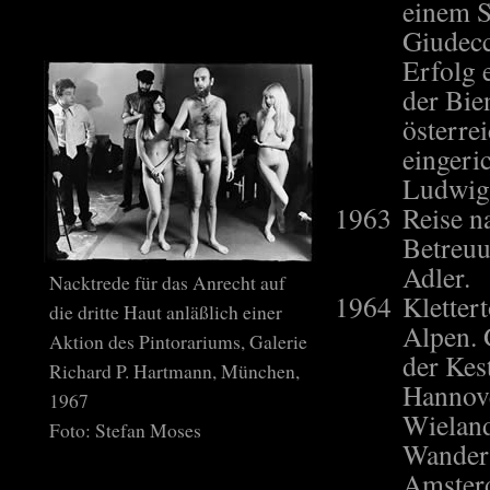
einem S
Giudecc
Erfolg 
der Bie
österre
eingeri
Ludwig
1963
Reise n
Betreuu
Adler.
Nacktrede für das Anrecht auf
1964
Klettert
die dritte Haut anläßlich einer
Alpen. 
Aktion des Pintorariums, Galerie
der Kes
Richard P. Hartmann, München,
Hannove
1967
Wieland
Foto: Stefan Moses
Wandera
Amster