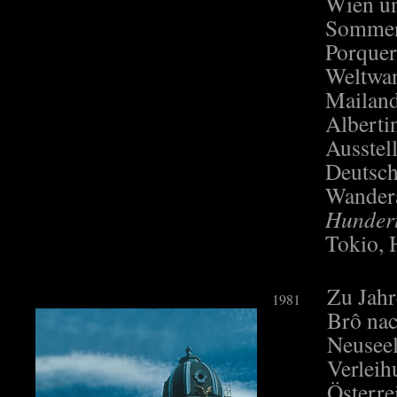
Wien un
Sommer 
Porquer
Weltwan
Mailand
Alberti
Ausstel
Deutsch
Wandera
Hundert
Tokio, 
Zu Jahr
1981
Brô nac
Neusee
Verleih
Österre