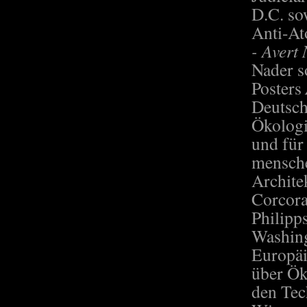
D.C. so
Anti-At
- Avert 
Nader s
Posters
Deutsch
Ökologi
und für
mensche
Archite
Corcora
Philipps
Washing
Europä
über Öko
den Tec