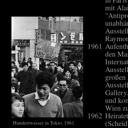
mit Ala
"Antipr
unabhän
Ausstel
Raymond
1961
Aufenth
den Mai
Interna
Ausstel
großen 
Ausstel
Gallery
und kom
Wien zu
1962
Heirate
(Scheid
Hundertwasser in Tokio, 1961