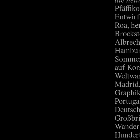
Pfäffik
Entwirf
Roa, he
Brockst
Albrech
Hamburg
Sommer 
auf Kor
Weltwan
Madrid,
Graphik
Portuga
Deutsch
Großbri
Wandera
Hundert