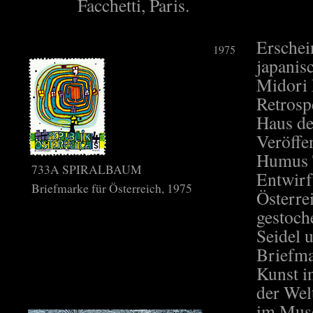
Facchetti, Paris.
Erschei
1975
japanis
Midori
Retrosp
Haus de
Veröffe
Humus T
733A SPIRALBAUM
Entwirf
Briefmarke für Österreich, 1975
Österre
gestoch
Seidel u
Briefma
Kunst i
der Wel
im Musé