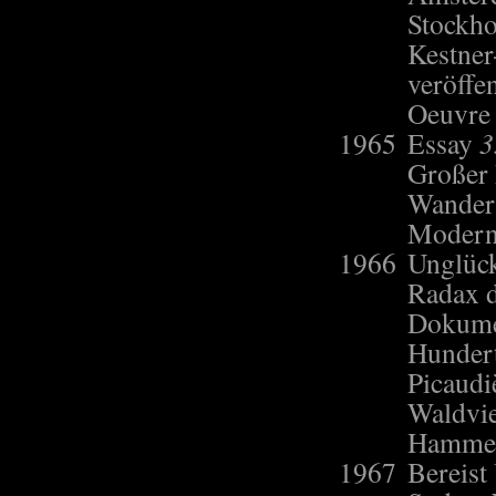
Stockho
Kestner
veröffen
Oeuvre 
1965
Essay
3
Großer 
Wandera
Modern
1966
Unglück
Radax d
Dokume
Hundert
Picaudi
Waldvie
Hammer
1967
Bereist