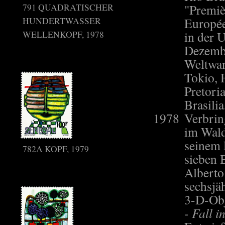
791 QUADRATISCHER
"Premiè
HUNDERTWASSER
Europée
WELLENKOPF, 1978
in der 
Dezemb
Weltwan
Tokio, 
Pretoria
Brasilia
1978
Verbrin
im Wald
seinem 
782A KOPF, 1979
sieben 
Alberto
sechsjä
3-D-Ob
- Fall i