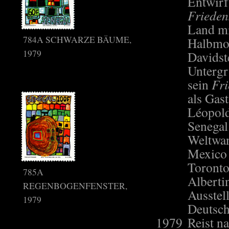
Entwirf
Frieden
Land mi
784A SCHWARZE BÄUME,
Halbmo
1979
Davidst
Untergr
sein
Fri
als Gas
Léopold
Senegal
Weltwan
Mexico 
Toronto
785A
Alberti
REGENBOGENFENSTER,
Ausstel
1979
Deutsch
1979
Reist n