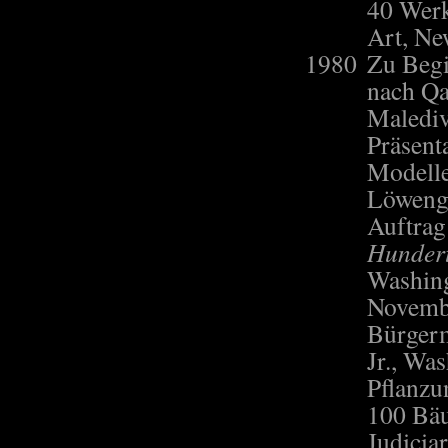
40 Werk
Art, Ne
1980
Zu Begi
nach Qa
Malediv
Präsent
Modelle
Löwenga
Auftrag
Hunder
Washing
Novembe
Bürgerm
Jr., Wa
Pflanzu
100 Bä
Judicia