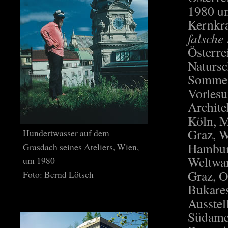
1980 un
Kernkra
falsche
Österre
Natursc
Sommer
Vorlesu
Archite
Köln, M
Graz, W
Hundertwasser auf dem
Hambur
Grasdach seines Ateliers, Wien,
Weltwan
um 1980
Graz, O
Foto: Bernd Lötsch
Bukares
Ausstel
Südame