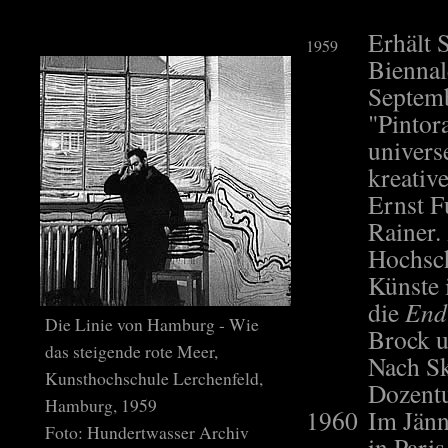
Erhält 
1959
Biennal
Septem
"Pintor
univers
kreativ
Ernst F
Rainer.
Hochsch
Künste 
die
End
Die Linie von Hamburg - Wie
Brock u
das steigende rote Meer,
Nach Sk
Kunsthochschule Lerchenfeld,
Dozentu
Hamburg, 1959
1960
Im Jänn
Foto: Hundertwasser Archiv
in Par